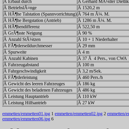
Â Erbaut durch
Â Gerhard MÃ¼ller Dietl
Â BetriebslÃ¤nge
Â 1520,2 m
Â HÃ¶he Talstation (Spannvorrichtung)
Â 764 m Ã¼. M.
Â HÃ¶he Bergstation (Antrieb)
Â 1286 m Ã¼. M.
Â HÃ¶hendifferenz
Â 522,50 m
Â GrÃ¶sste Neigung
Â 90 %
Â Anzahl StÃ¼tzen
Â 10 + 1 Niederhalter
Â FÃ¶rderseildurchmesser
Â 29 mm
Â Spurweite
Â 4 m
Â Anzahl Kabinen
Â 37 Ã 4 Pers., von CWA
Â Fahrzeugabstand
Â 100 m
Â Fahrgeschwindigkeit
Â 3,2 m/Sek.
Â FÃ¶rderleistung
Â 460 Pers./h
Â Gewicht des leeren Fahrzeuges
Â 186 kg
Â Gewicht des beladenen Fahrzeuges
Â 486 kg
Â Leistung Hauptantrieb
Â 110 kW
Â Leistung Hilfsantrieb
Â 27 kW
emmetten/emmetten01.jpg
1
emmetten/emmetten02.jpg
2
emmetten/e
emmetten/emmetten06.jpg
6