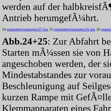
werden auf der halbkreisfÃ
Antrieb herumgefÃ¼hrt.
24
emmetten/emmetten25.jpg
25
emmetten/emmetten26.jpg
26
emmet
Abb.24+25
: Zur Abfahrt b
Starten mÃ¼ssen sie von Ha
angeschoben werden, der si
Mindestabstandes zur vorau
Beschleunigung auf Seilgesc
kurzen Rampe mit GefÃ¤ll
Klemmapparaten eines Fahr