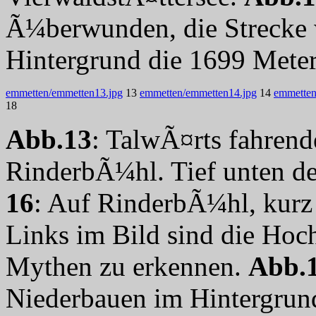
Ã¼berwunden, die Strecke wi
Hintergrund die 1699 Mete
emmetten/emmetten13.jpg
13
emmetten/emmetten14.jpg
14
emmetten
18
Abb.13
: TalwÃ¤rts fahrend
RinderbÃ¼hl. Tief unten de
16
: Auf RinderbÃ¼hl, kurz 
Links im Bild sind die Hoc
Mythen zu erkennen.
Abb.
Niederbauen im Hintergrun