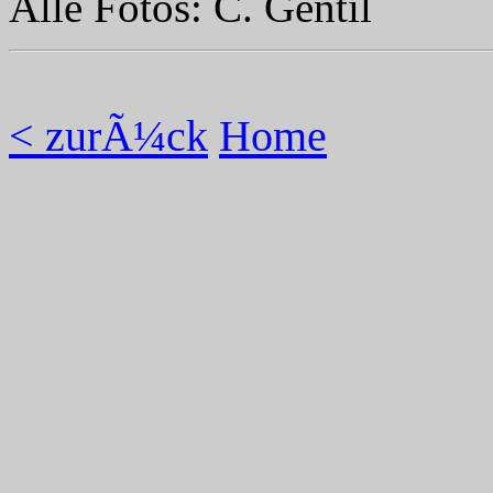
Alle Fotos: C. Gentil
< zurÃ¼ck
Home