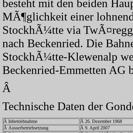
besteht mit den beiden Hau
MÃ¶glichkeit einer lohne
StockhÃ¼tte via TwÃ¤regg
nach Beckenried. Die Bahne
StockhÃ¼tte-Klewenalp we
Beckenried-Emmetten AG b
Â
Technische Daten der Gon
Â Inbetriebnahme
Â 26. Dezember 1968
Â Ausserbetriebsetzung
Â 9. April 2007