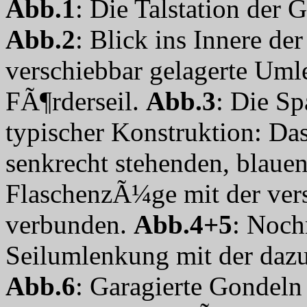
Abb.1
: Die Talstation der
Abb.2
: Blick ins Innere der
verschiebbar gelagerte Uml
FÃ¶rderseil.
Abb.3
: Die S
typischer Konstruktion: Da
senkrecht stehenden, blaue
FlaschenzÃ¼ge mit der ver
verbunden.
Abb.4+5
: Noch
Seilumlenkung mit der daz
Abb.6
: Garagierte Gondeln 