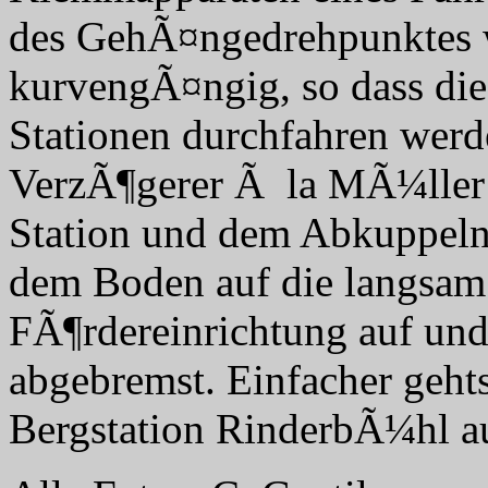
des GehÃ¤ngedrehpunktes w
kurvengÃ¤ngig, so dass d
Stationen durchfahren wer
VerzÃ¶gerer Ã la MÃ¼ller:
Station und dem Abkuppeln
dem Boden auf die langsam
FÃ¶rdereinrichtung auf und 
abgebremst. Einfacher geht
Bergstation RinderbÃ¼hl a