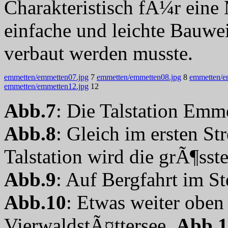
Charakteristisch fÃ¼r eine
einfache und leichte Bauwei
verbaut werden musste.
emmetten/emmetten07.jpg
7
emmetten/emmetten08.jpg
8
emmetten/e
emmetten/emmetten12.jpg
12
Abb.7
: Die Talstation Emm
Abb.8
: Gleich im ersten St
Talstation wird die grÃ¶sst
Abb.9
: Auf Bergfahrt im S
Abb.10
: Etwas weiter oben 
VierwaldstÃ¤ttersee.
Abb.1