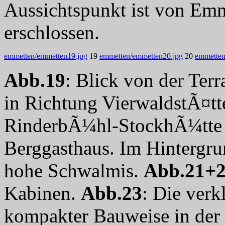
Aussichtspunkt ist von Emm
erschlossen.
emmetten/emmetten19.jpg
19
emmetten/emmetten20.jpg
20
emmetten
Abb.19
: Blick von der Ter
in Richtung VierwaldstÃ¤tt
RinderbÃ¼hl-StockhÃ¼tte 
Berggasthaus. Im Hintergru
hohe Schwalmis.
Abb.21+
Kabinen.
Abb.23
: Die verk
kompakter Bauweise in der 