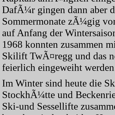
DafÃ¼r gingen dann aber d
Sommermonate zÃ¼gig vonst
auf Anfang der Wintersaiso
1968 konnten zusammen mi
Skilift TwÃ¤regg und das n
feierlich eingeweiht werden
Im Winter sind heute die S
StockhÃ¼tte und Beckenrie
Ski-und Sessellifte zusam