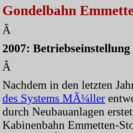
Gondelbahn Emmette
Â
2007: Betriebseinstellun
Â
Nachdem in den letzten Jah
des Systems MÃ¼ller
entwe
durch Neubauanlagen erstet
Kabinenbahn Emmetten-St